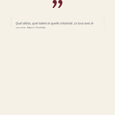
"
Quel délice, quel talent et quelle créativité. Le tout avec le
sourire. Merci Clotilde
AURÉLIE
Escapade Dansée - Mars 2025
Clotilde est douce, attentionnée et délicate. Elle a à cœur de
partager du beau, du bon et du vrai dans sa cuisine. Tous ses
plats sont colorés, régalants et pleins de choses bonnes pour
nous et la planète. Alors ouvrez les yeux, aiguisez vos papilles
et régalez vous !
FREDERIQUE
Retraite Libre D'être Soi Avec Preeti Yoga - Août 2021
Je fais appel à Clotilde pour les repas de mes stages de Yoga
car sa cuisine est d'une rare qualité gustative, équilibrée et