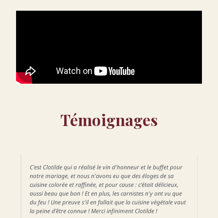
Témoignages
C'est Clotilde qui a réalisé le vin d'honneur et le buffet pour
notre mariage, et nous n'avons eu que des éloges de sa
cuisine colorée et raffinée, et pour cause : c'était délicieux,
aussi beau que bon ! Et en plus, les carnistes n'y ont vu que
du feu ! Une preuve s'il en fallait que la cuisine végétale vaut
la peine d'être connue ! Merci infiniment Clotilde !